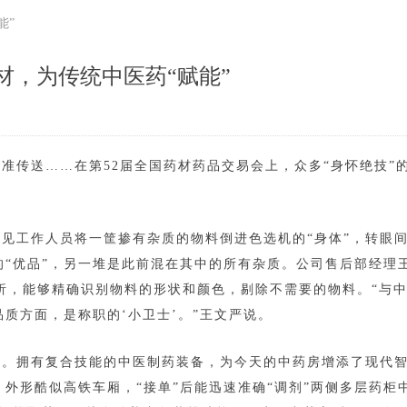
能”
材，为传统中医药“赋能”
”精准传送……在第52届全国药材药品交易会上，众多“身怀绝技”
见工作人员将一筐掺有杂质的物料倒进色选机的“身体”，转眼
的“优品”，另一堆是此前混在其中的所有杂质。公司售后部经理
析，能够精确识别物料的形状和颜色，剔除不需要的物料。“与
质方面，是称职的‘小卫士’。”王文严说。
象。拥有复合技能的中医制药装备，为今天的中药房增添了现代
外形酷似高铁车厢，“接单”后能迅速准确“调剂”两侧多层药柜