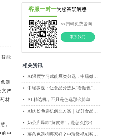
客服一对一
为您答疑解惑
<<扫码免费咨询
联系我们
的智能
相关资讯
AI深度学习赋能豆类分选，中瑞微视助力企业抢占高端市场
넷
间色选
中瑞微视：让食品分选从“看颜色”迈向“懂品质”
넷
王文严
中药材
AI 精选机，不只是色选那么简单
넷
AI肉松色选机解决方案｜提升食品安全与品质的智能分选设备
넷
奶茶店爆款“黄皮果”，是怎么挑出来的?答案藏在这台AI色选机里
넷
智慧。
中的中
薯条色选机哪家好？中瑞微视AI智能分选解决方案
넷