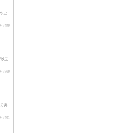
农业
넶
7499
所以玉
넶
7869
，分类
넶
7401