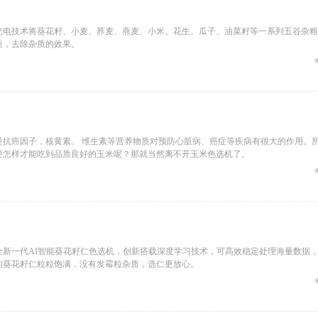
光电技术将葵花籽、小麦、荞麦、燕麦、小米、花生、瓜子、油菜籽等一系列五谷杂粮
质，去除杂质的效果。
是抗癌因子，核黄素、 维生素等营养物质对预防心脏病、癌症等疾病有很大的作用。
要怎样才能吃到品质良好的玉米呢？那就当然离不开玉米色选机了。
新一代AI智能葵花籽仁色选机，创新搭载深度学习技术，可高效稳定处理海量数据
的葵花籽仁粒粒饱满，没有发霉粒杂质，选仁更放心。