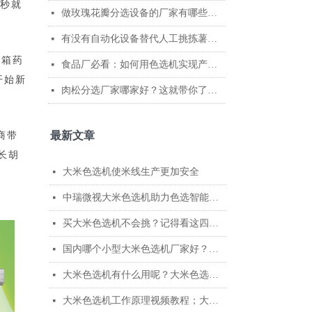
0秒就
做玫瑰花瓣分选设备的厂家有哪些？哪家技术比较成熟？
넷
有没有自动化设备替代人工挑拣薯条？中瑞微视AI色选机给出高效解决方案
넷
箱箱药
食品厂必看：如何用色选机实现产线无缝融合
넷
开始新
肉松分选厂家哪家好？这就带你了解中瑞微视智能分选的真正实力
넷
最新文章
商带
长胡
大米色选机使米线生产更加安全
넷
中瑞微视大米色选机助力色选智能升级
넷
买大米色选机不会挑？记得看这四个参数
넷
国内哪个小型大米色选机厂家好？国内小型色选机厂家排名
넷
大米色选机有什么用呢？大米色选机的作用
넷
大米色选机工作原理视频教程；大米色选机工作演示
넷