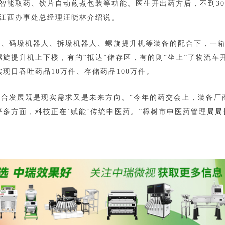
智能取药、饮片自动煎煮包装等功能。医生开出药方后，不到3
司江西办事处总经理汪晓林介绍说。
机、码垛机器人、拆垛机器人、螺旋提升机等装备的配合下，一
”螺旋提升机上下楼，有的“抵达”储存区，有的则“坐上”了物流车
现日吞吐药品10万件、存储药品100万件。
融合发展既是现实需求又是未来方向。“今年的药交会上，装备厂
多方面，科技正在‘赋能’传统中医药。”樟树市中医药管理局局