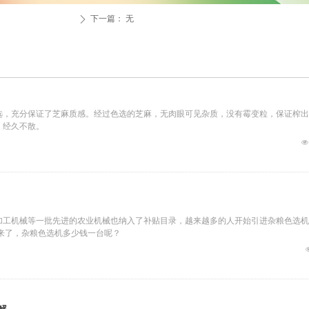
下一篇：
无
ꄲ
选，充分保证了芝麻质感。经过色选的芝麻，无肉眼可见杂质，没有霉变粒，保证榨出
，经久不散。
넶
加工机械等一批先进的农业机械也纳入了补贴目录，越来越多的人开始引进杂粮色选机
来了，杂粮色选机多少钱一台呢？