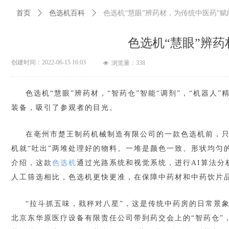
首页
ꄲ
色选机百科
ꄲ
色选机“慧眼”辨药材，为传统中医药“赋
色选机“慧眼”辨药
创建时间：
2022-06-15
16:03
浏览量：
338
넶
色选机“慧眼”辨药材，“智药仓”智能“调剂”，“机器人
装备，吸引了参观者的目光。
在亳州市楚王制药机械制造有限公司的一款色选机前，只
机就“吐出”两堆处理好的物料。一堆是颜色一致、形状均匀
介绍，这款
色选机
通过光路系统和视觉系统，进行AI算法分
人工筛选相比，色选机更快更准，在保障中药材和中药饮片品
“拉斗抓五味，戥秤对八星”，这是传统中药房的日常景
北京东华原医疗设备有限责任公司带到药交会上的“智药仓”，