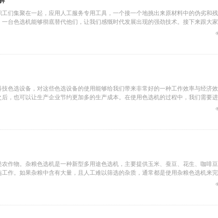
解
职工们集聚在一起，应用人工服务专用工具，一个接一个地挑出来原材料中的伪劣和残
，一台色选机能够彻底替代他们，让我们感慨时代发展出现的强劲技术。接下来跟大家
能筛选出产品的优劣。
科技色选设备，对这些色选设备的使用能够给我们带来非常好的一种工作效率与经济效
之后，也可以让生产企业节约更加多的生产成本。在使用色选机的过程中，我们需要进
作用的前提。
类农作物。杂粮色选机是一种新型多用途色选机，主要提供玉米、蚕豆、花生、咖啡豆
选工作。如果杂粮中含有大量，且人工难以筛选的杂质，通常都是使用杂粮色选机来完
，那么杂粮色选机什么牌子好？