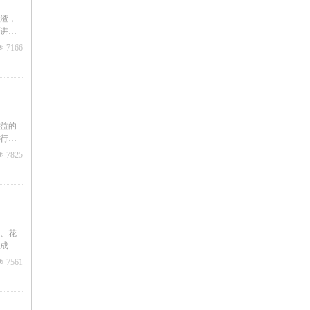
渣，
讲解
넶
7166
益的
行正
넶
7825
、花
成。
넶
7561