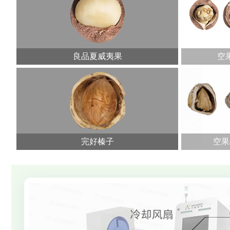
良品夏威夷果
空果
完好榛子
空果