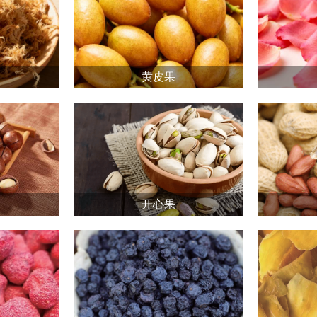
黄皮果
开心果