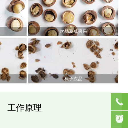
次品夏威夷果
榛子次品
끅
工作原理
뀥