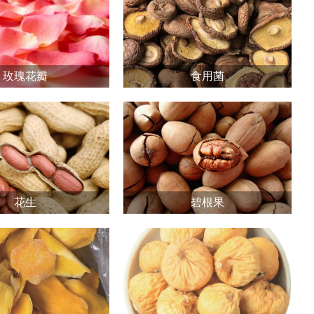
玫瑰花瓣
食用菌
花生
碧根果