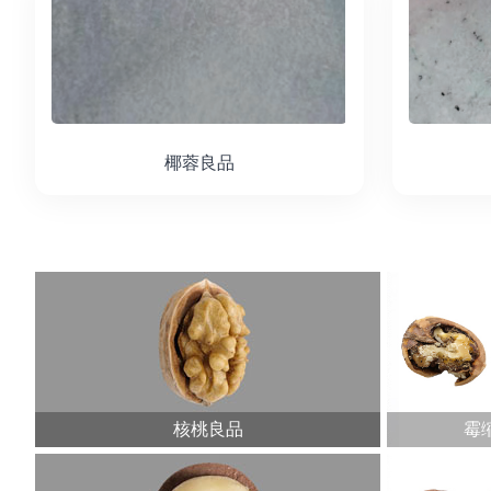
椰蓉良品
核桃良品
霉缩