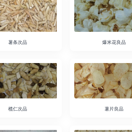
薯条次品
爆米花良品
榄仁次品
薯片良品