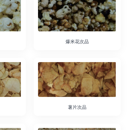
爆米花次品
薯片次品