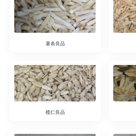
薯条良品
榄仁良品