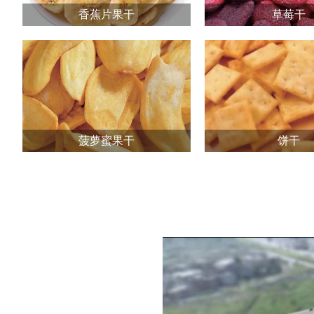
香蕉片果干
草莓干
菠萝蜜果干
饼干