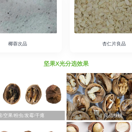
椰蓉次品
杏仁片良品
坚果X光分选效果
/空果/粉虫/发霉/干瘪
良品核桃