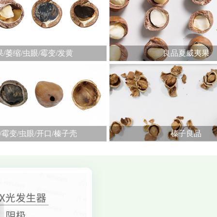
/萎缩/虫眼/霉变/发黄
良品夏威夷果
/霉变/虫眼/开口/榛子壳
榛子良品