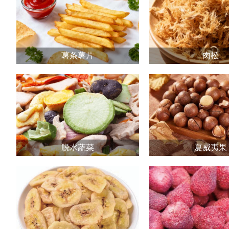
薯条薯片
肉松
脱水蔬菜
夏威夷果