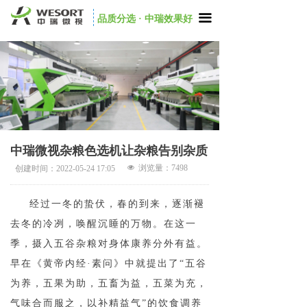
끀
品质分选 · 中瑞效果好
中瑞微视杂粮色选机让杂粮告别杂质
넶
浏览量：
7498
创建时间：
2022-05-24
17:05
经过一冬的蛰伏，春的到来，逐渐褪
去冬的冷冽，唤醒沉睡的万物。在这一
季，摄入五谷杂粮对身体康养分外有益。
早在《黄帝内经·素问》中就提出了“五谷
为养，五果为助，五畜为益，五菜为充，
气味合而服之，以补精益气”的饮食调养