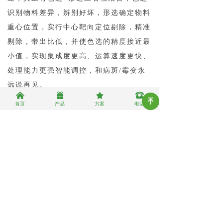
识别物料差异，辨别好坏，形选确定物料
重心位置，实行中心靶向定位剔除，精准
剔除，带出比低，并使色选的精度接近最
小值，实现集成度更高、运算速度更快、
处理能力更强智能调控，和病斑/霉变永
远说再见。
낀
끣
끄
뀰
녠
首页
产品
方案
电话
高效智能，让过程更轻松
千兆以太网可以实现高效传输，远程
调试及维护更快捷。50组记忆功能，一键
智启，操作方便，开启真正的智能色选模
式。