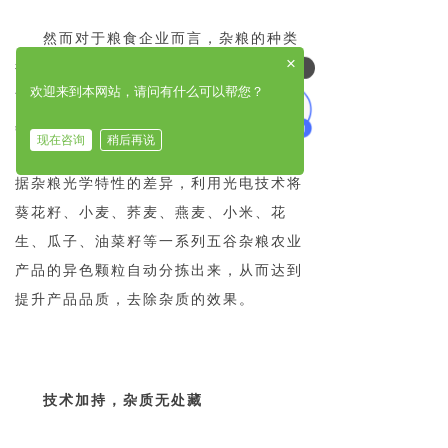
然而对于粮食企业而言，杂粮的种类
×
很多，尺寸、形状、颜色等各不相同，可
可以介绍下你们的产品么
欢迎来到本网站，请问有什么可以帮您？
能会有一些病斑、霉变、杂质等，必须要
剔除筛选掉，这就需要求用到中瑞微视光
现在咨询
稍后再说
电
杂粮色选机
了。中瑞微视杂粮色选机根
据杂粮光学特性的差异，利用光电技术将
葵花籽、小麦、荞麦、燕麦、小米、花
生、瓜子、油菜籽等一系列五谷杂粮农业
产品的异色颗粒自动分拣出来，从而达到
提升产品品质，去除杂质的效果。
技术加持，杂质无处藏