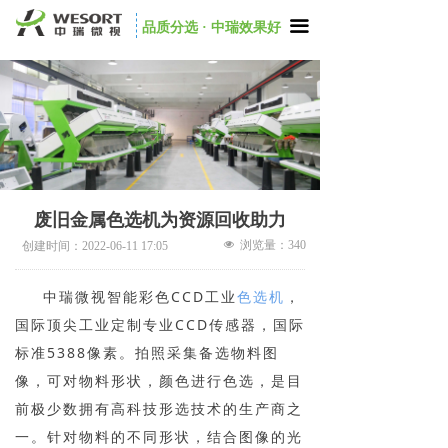
끀
品质分选 · 中瑞效果好
废旧金属色选机为资源回收助力
넶
浏览量：
340
创建时间：
2022-06-11
17:05
中瑞微视智能彩色CCD工业
色选机
，
国际顶尖工业定制专业CCD传感器，国际
标准5388像素。拍照采集备选物料图
像，可对物料形状，颜色进行色选，是目
前极少数拥有高科技形选技术的生产商之
一。针对物料的不同形状，结合图像的光