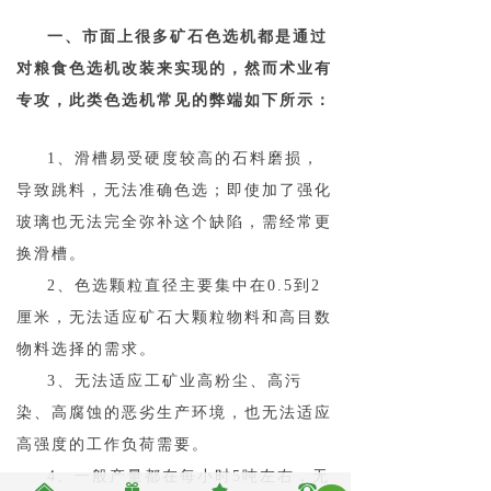
一、市面上很多矿石色选机都是通过
对粮食色选机改装来实现的，然而术业有
专攻，此类色选机常见的弊端如下所示：
1、滑槽易受硬度较高的石料磨损，
导致跳料，无法准确色选；即使加了强化
玻璃也无法完全弥补这个缺陷，需经常更
换滑槽。
2、色选颗粒直径主要集中在0.5到2
厘米，无法适应矿石大颗粒物料和高目数
物料选择的需求。
3、无法适应工矿业高粉尘、高污
染、高腐蚀的恶劣生产环境，也无法适应
高强度的工作负荷需要。
4、一般产量都在每小时5吨左右，无
낀
끣
끄
뀰