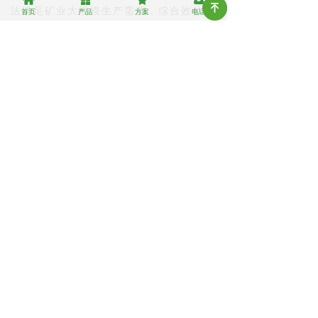
녠
法满足矿业大规模生产需要，综合效益
首页
产品
方案
电话
差。
二、色选机能力有限，并不是万能
的！
1、色选机不是分类机，对于几种比
例相近的物料进行分类的能力是有限的，
主要完成在多数正常物料中剔除少数瑕疵
物料。
2、色选机主要是通过物体的表面颜
色进行色选的，正常物料和瑕疵物料色差
越小，色选难度越大，性能指标也越差。
3、色选机的能力跟物料原料的好坏
存在直接关系，2%与20%的含杂量对色
选机所能达到的性能指标是有很大影响