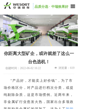
끀
品质分选 · 中瑞效果好
你距离大型矿企，或许就差了这么一
台色选机！
넶
浏览量：
619
创建时间：
2022-06-02
16:22
“产品好，才能卖上好价钱”，为了市
场价格区分，对产品进行档次分类，或提
纯剔除杂质，这是市场惯例。近两年来，
非金属矿行业愈发火热，国家出台多项政
策鼓励非金属矿的深加工，这为人工
智能