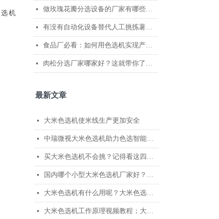
做玫瑰花瓣分选设备的厂家有哪些？哪家技术比较成熟？
넷
色选机
有没有自动化设备替代人工挑拣薯条？中瑞微视AI色选机给出高效解决方案
넷
食品厂必看：如何用色选机实现产线无缝融合
넷
肉松分选厂家哪家好？这就带你了解中瑞微视智能分选的真正实力
넷
最新文章
大米色选机使米线生产更加安全
넷
中瑞微视大米色选机助力色选智能升级
넷
买大米色选机不会挑？记得看这四个参数
넷
国内哪个小型大米色选机厂家好？国内小型色选机厂家排名
넷
大米色选机有什么用呢？大米色选机的作用
넷
大米色选机工作原理视频教程；大米色选机工作演示
넷