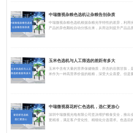
中瑞微视杂粮色选机让杂粮告别杂质
中瑞微视杂粮色选机根据杂粮光学特性的差异，利用
产品的异色颗粒自动分拣出来，从而达到提升产品品
玉米色选机与人工筛选的差距有多大
玉米中含有大量的营养保健物质，所含的谷胱甘肽，
米作为一种高营养价值的粗粮，深受大众喜爱。但是
中瑞微视葵花籽仁色选机，选仁更放心
深圳中瑞微视光电有限公司坚决维护粮食安全，推出全
更精准，满足客户变化性、精细化分选需求。色选后