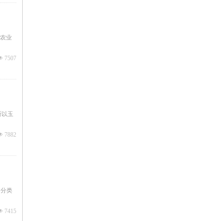
农业
넶
7507
所以玉
넶
7882
，分类
넶
7415