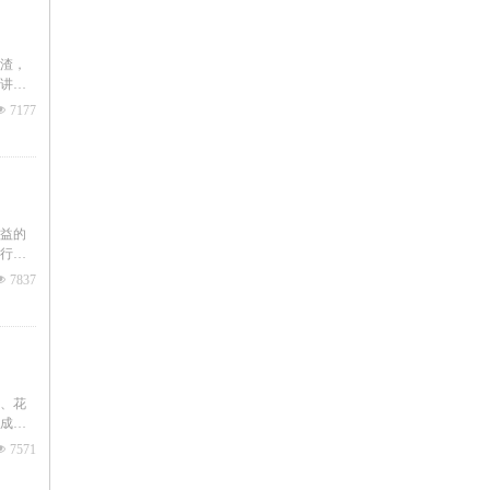
渣，
讲解
넶
7177
益的
行正
넶
7837
、花
成。
넶
7571