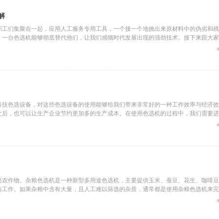
解
职工们集聚在一起，应用人工服务专用工具，一个接一个地挑出来原材料中的伪劣和残
，一台色选机能够彻底替代他们，让我们感慨时代发展出现的强劲技术。接下来跟大家
能筛选出产品的优劣。
科技色选设备，对这些色选设备的使用能够给我们带来非常好的一种工作效率与经济效
之后，也可以让生产企业节约更加多的生产成本。在使用色选机的过程中，我们需要进
作用的前提。
类农作物。杂粮色选机是一种新型多用途色选机，主要提供玉米、蚕豆、花生、咖啡豆
选工作。如果杂粮中含有大量，且人工难以筛选的杂质，通常都是使用杂粮色选机来完
，那么杂粮色选机什么牌子好？