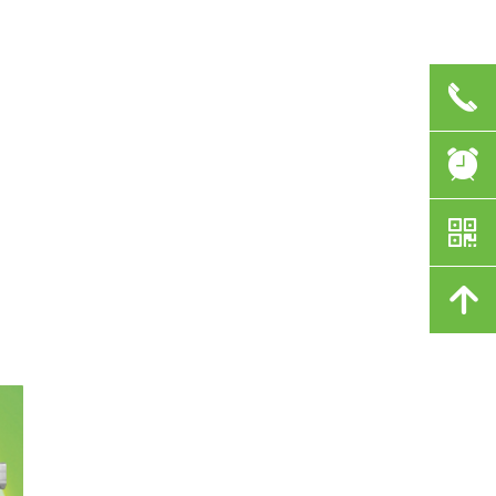
끅
뀥
낃
녕