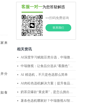
客服一对一
为您答疑解惑
<<扫码免费咨询
联系我们
大家来
相关资讯
AI深度学习赋能豆类分选，中瑞微视助力企业抢占高端市场
넷
中瑞微视：让食品分选从“看颜色”迈向“懂品质”
넷
测并分
AI 精选机，不只是色选那么简单
넷
AI肉松色选机解决方案｜提升食品安全与品质的智能分选设备
넷
奶茶店爆款“黄皮果”，是怎么挑出来的?答案藏在这台AI色选机里
넷
，如食
薯条色选机哪家好？中瑞微视AI智能分选解决方案
넷