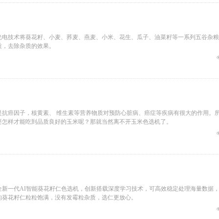
光电技术将葵花籽、小麦、荞麦、燕麦、小米、花生、瓜子、油菜籽等一系列五谷杂粮
质，去除杂质的效果。
是抗癌因子，核黄素、 维生素等营养物质对预防心脏病、癌症等疾病有很大的作用。
要怎样才能吃到品质良好的玉米呢？那就当然离不开玉米色选机了。
新一代AI智能葵花籽仁色选机，创新搭载深度学习技术，可高效稳定处理海量数据
的葵花籽仁粒粒饱满，没有发霉粒杂质，选仁更放心。