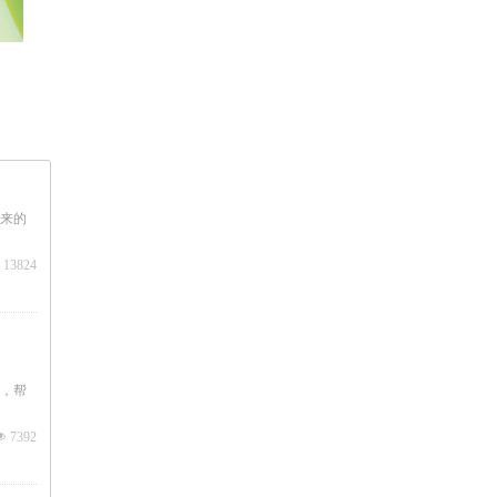
来的
13824
，帮
넶
7392