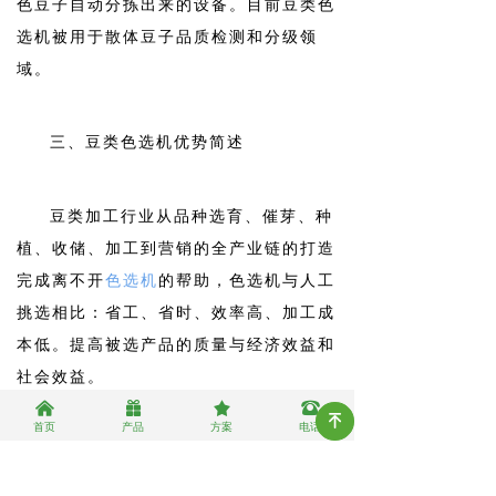
色豆子自动分拣出来的设备。目前豆类色
选机被用于散体豆子品质检测和分级领
域。
三、豆类色选机优势简述
豆类加工行业从品种选育、催芽、种
植、收储、加工到营销的全产业链的打造
完成离不开
色选机
的帮助，色选机与人工
挑选相比：省工、省时、效率高、加工成
本低。提高被选产品的质量与经济效益和
社会效益。
낀
끣
끄
뀰
녠
首页
产品
方案
电话