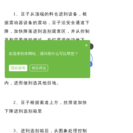
1、豆子从顶端的料仓进到设备，根
据震动器设备的震动，豆子沿安全通道下
降，加快降落进到选别观查区，并从控制
器和背景墙间越过。在灯度源的功效下，
×
可以介绍下你们的产品么
依据光知的高低及色调转变，使系统软件
欢迎来到本网站，请问有什么可以帮您？
造成输出数据信号驱动器继电器工作中吹
出来异色豆子吹至接料仓的废弃物腔内，
现在咨询
稍后再说
而好的豆子再次降落至接料仓制成品腔
内，进而做到选其他目地。
2、豆子根据索道上方，丝滑道加快
下降进到选别箱里
3、进到选别箱后，从图象处理控制