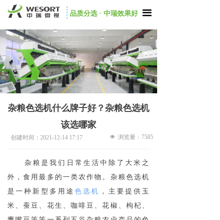
끀
品质分选 · 中瑞效果好
杂粮色选机什么牌子好？杂粮色选机
该选哪家
넶
浏览量：
7585
创建时间：
2021-12-14
17:17
杂粮是我们日常生活中除了大米之
外，食用最多的一类农作物。杂粮色选机
是一种新型多用途
色选机
，主要提供玉
米、蚕豆、花生、咖啡豆、花椒、枸杞、
鹰嘴豆等等一系列五谷杂粮农业产品的色