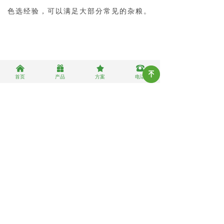
色选经验，可以满足大部分常见的杂粮。
낀
끣
끄
뀰
녠
首页
产品
方案
电话