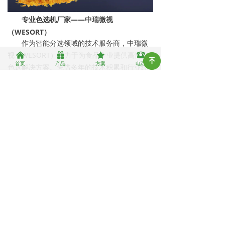
专业色选机厂家——中瑞微视
（WESORT）
作为智能分选领域的技术服务商，中瑞微
视（WESORT）致力于为食品企业提供高性能
낀
끣
끄
뀰
녠
首页
产品
方案
电话
色选解决方案。凭借多年的技术积累和行业经
验，能够为不同应用场景提供定制化设备支
持。
其优势体现在：
1.AI深度学习识别技术持续升级
2.设备运行稳定，适应多种生产环境
3.完善的技术支持与售后服务体系
4.覆盖多种食品分选应用领域
随着食品安全标准不断提升，传统分选方
式正逐步被智能化设备取代。AI肉松色选机不
仅能够提升产品品质，还能帮助企业实现降本
增效，是食品加工行业实现升级的重要工具。
通过引入智能分选技术，企业可以在保障
食品安全的同时，提高市场竞争力，赢得更多