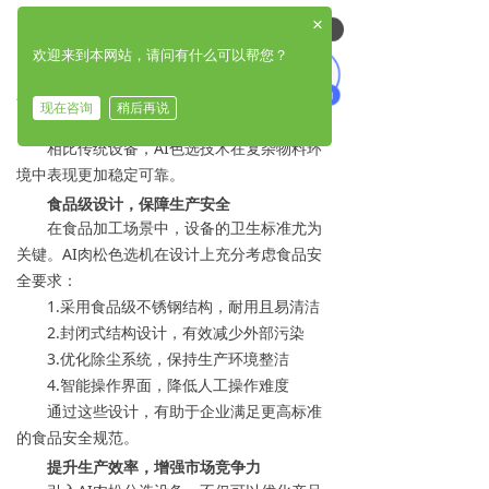
1.精准识别细小杂质及异常颗粒
×
可以介绍下你们的产品么
2.自动剔除色差明显或品质不达标的物料
欢迎来到本网站，请问有什么可以帮您？
3.持续学习优化识别模型，提高分选准确
率
现在咨询
稍后再说
4.适应不同批次产品，稳定输出分选效果
相比传统设备，AI色选技术在复杂物料环
境中表现更加稳定可靠。
食品级设计，保障生产安全
在食品加工场景中，设备的卫生标准尤为
关键。AI肉松色选机在设计上充分考虑食品安
全要求：
1.采用食品级不锈钢结构，耐用且易清洁
2.封闭式结构设计，有效减少外部污染
3.优化除尘系统，保持生产环境整洁
4.智能操作界面，降低人工操作难度
通过这些设计，有助于企业满足更高标准
的食品安全规范。
提升生产效率，增强市场竞争力