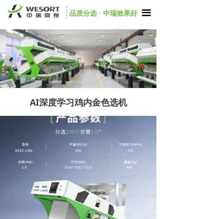
끀
品质分选 · 中瑞效果好
AI深度学习鸡内金色选机