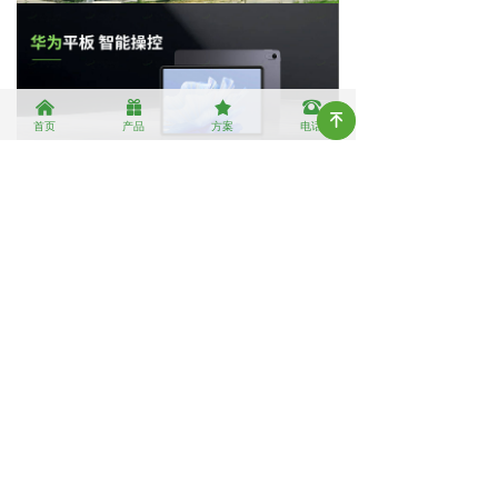
낀
끣
끄
뀰
녠
首页
产品
方案
电话