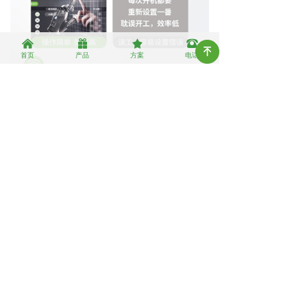
낀
끣
끄
뀰
녠
首页
产品
方案
电话