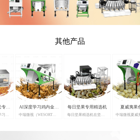
其他产品
松专用
AI深度学习鸡内金色
每日坚果专用精选机
夏威夷果
度学习肉
中瑞微视（WESORT）
每日坚果精选机在坚果
中瑞微视夏威
选机
专为肉
鸡内金色选机，专为中
包分选方面表现出色。
机是坚果加工
。设备
药材加工设计，采用AI
它能快速对混合坚果包
力助手。它采
别与深
深度学习与高清识别技
进行检测，九个出料
光学识别技术
快速识
术，搭配高速履带系
口，一次性分选出腰
准地区分夏威