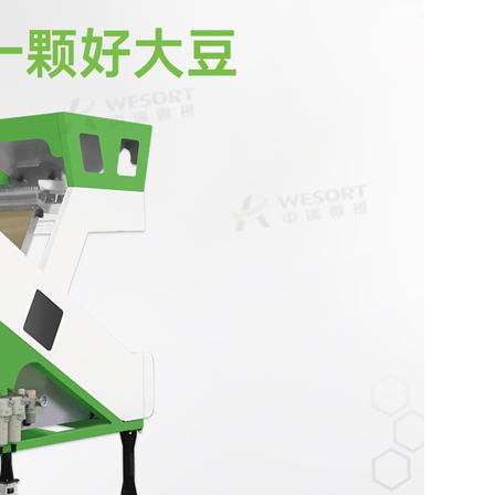
的肉
统，可高效精准识别并
果、夏威夷果、榛子、
色、形状差异
、毛
剔除生料中的黑点、深
核桃仁、开心果、葡萄
除有霉变、异
杂质等
绿色杂质、肉筋、油块
干、蓝莓干、蔓越莓
形、表面瑕疵
洁净、
和鸡毛，同时针对熟料
干、杏仁、巴旦木等坚
仁，确保选出
鸡内金的“易碎”特性，
果果干，节省人工分选
果仁品质上乘
配置智能单通道履带
成本及时间，解决人工
匀。其智能化
品级不
机，确保低破碎率。设
分选效率慢、不卫生等
简便易用，可
食品安
备分选精度高、处理速
问题，为消费者提供优
的加工需求灵
又卫
度快，能大幅提升生产
质的坚果体验。
选参数，大大
结构设
效率，降低人工成本，
产效率和分选
碎率，
让鸡内金成品更干净、
效减少了人工
率，实
更具市场竞争力。
障食品安全，
准识
果的加工生产
靠的质量保障
果企业在市场
相比，
颖而出，创造
选机可
济效益和品牌
降低人
质一致
无缝对
进入真
动化阶