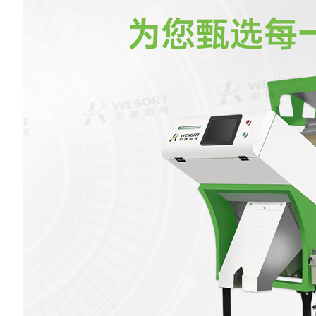
未
海
冻
双
进行
英
和
，
颗
、
个出
等
选
系
用
成
影
用
蔬
、
一
用
D
求
E、
E、
E、
E、
等
洱
分
用
用
求
国
求
用
色
用
物，不仅影响产品卖
学习算法与高清视觉识
别并剔除肉松中
虫
不锈
决
了
、
粒
定
够
选
计
异
于
，
品
胡
用
8
子
优
干
素
心
料
料
料
料
摄
梗
品
升
树
枸
麦
志
门
合
相，更直接关系到下游
别系统，能够快速识别
皮、血管、骨头
防
微
。
心
品
化
的
子
别
要
米
其
行
需
无
理
求
菜
万
干
需
选
技
技
技
技
达
拣
的
需
需
，
需
发
需
食品客户的安全与口
并剔除黑点、烤焦、异
发、粗条、焦黑
有
湿
卓
户
合
美国
分选
的
的
品
全
进
种
葡
拣
拣
拣
拣
品
除
产
更
碑。
物，有效保证薯条和薯
异物，确保产品
与
提
的
质
据
提
备
大
其
通
储
的
一
色
，
的
的
的
的
根
效
您
等
中瑞微视AI深度学
片的金黄均匀色泽与稳
安全。
高
工
济
，
发
出
，
设
的
匀
数
品
质
一
贴
色
习玫瑰花瓣色选机，正
定口感。
颜
。
皮
保
、
切
品
产
测
想
下
效
正
，
了
是为解决这一系列精准
与传统人工分选相比，
整机采用 304食
等
行快
啡
秒
提
使
。
智
物
次
分选难题而生。它不仅
WESORT设备具有显著
锈钢材质，符合
帮
科
降
智
除
毒
能
接
提
仅是一台色选设备，更
优势：
全标准，既耐用
社
远程
啡
器
大
安
机
展
等
是一位深度学习了海量
低破碎率：实际破碎率
生。高速履带式
化
监
。
业
成
创
花瓣图像的“智能专
低于5%，远优于行业平
计，有效降低破
，
如
易
均
变
家”，专为应对玫瑰花瓣
均15%以上。
同时保证分选效
一
，
上
，
轻飘、易碎、瑕疵与良
食品级不锈钢材质：符
现每秒上万次精
米
黑
选
品颜色高度接近的复杂
合食品安全标准，耐用
别。
除
特性而精心打造。
易清洁。
螺
自动化产线对接：支持
与传统人工挑拣
泡
鲜切与油炸薯条、薯片
WESORT肉松色
生产线无缝衔接。
帮助食品厂大幅
龙头客户验证：已服务
工成本、提升品
于蒙薯、雪川等知名食
性，并支持产线
品企业，稳定可靠。
接，让肉松生产
中瑞微视（WESORT）
正的智能化、自