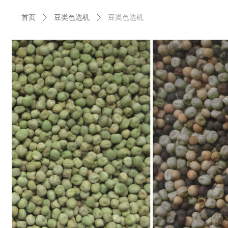
首页
ꄲ
豆类色选机
ꄲ
豆类色选机