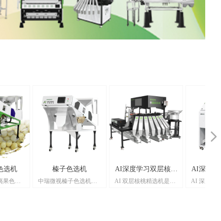
넲
色选机
榛子色选机
AI深度学习双层核桃
AI深度
夷果色选
中瑞微视榛子色选机，
AI 双层核桃精选机是专
AI 深度
精选机
栗
领域的得
堪称榛子加工的超强助
为高精尖核桃仁厂商打
是一款专为
用先进的
手。它不仅能大幅增加
造的专业设备。具有强
打造的创新
，能够精
产出量、降低人工依
大的全选功能，无论是
用 720°
夷果的颜
赖、提高产量，还可精
毛货、统货还是精选
极大地扩展