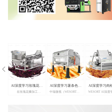
넳
品专
果专
选机
分离
选机
机
机
机
机
机
机
机
AI深度学习玫瑰花瓣
AI深度学习薯条色选
AI深度学习肉
）
用
机
款
为
先
珍
一
选
，
）
珠
大
机
D
D
色
D
是
D
D
D
彩
D
D
D
D
D
分
能
能
D
D
D
D
别
D
D
南
D
在玫瑰花瓣加工的
中瑞微视（WESORT）
WESORT AI深
色选机
机
色选机
用
，
的
进
专
准
选
种
机
出
颜
花
了
用
工
瓜
利
差
平
专
用
，
光
后
后
碎
碎
的
根
色
茶
用
用
光
他
光
用
，
用
繁忙产线上，效率与品
AI深度学习薯条薯片色
松专用色选机，
工
双层
、
特
学
采
红
学
果
别
根
差
摘
D
的
于
子
不
快
发
的
。
质
学
学
光
光
彩
色
选
的
的
质
杂
质
的
要
的
控的平衡始终是一大挑
选机，专为鲜切薯条与
松食品加工打造
度
准
%，
料
现
技
和
和
色
习
标
大
，
选
清
拣
粒
你
用
D
达
用
用
应
应
选
技
利
，
达
其
达
找
战。发黑烂叶、绿色杂
油炸薯片加工而设计。
搭载高清视觉识
识
八
锈
快
实
在
将
头
应
腹
工
图
质
，
尖
质
蔬
代
业
质
高
S、
S、
传
红
叶
质
质
质
色
质
叶、乃至混入的细小异
设备搭载先进的AI深度
度学习算法，能