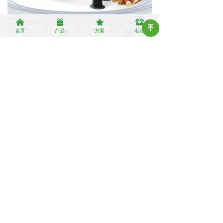
낀
끣
끄
뀰
녠
首页
产品
方案
电话