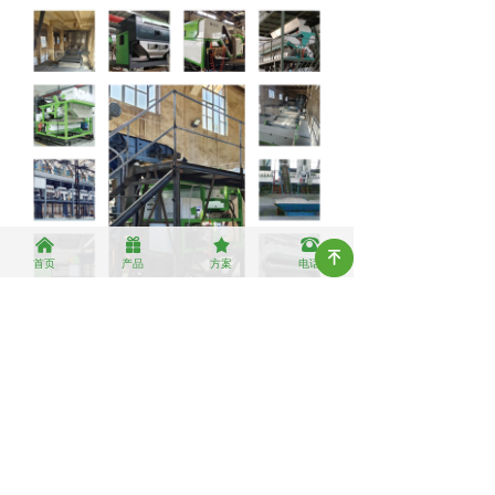
낀
끣
끄
뀰
녠
首页
产品
方案
电话