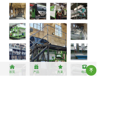
낀
끣
끄
뀰
녠
首页
产品
方案
电话